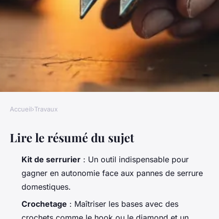
Accueil
›
Travaux
TRAVAUX
Lire le résumé du sujet
Top 5 outils indispensables
pour réussir votre serrurier
Kit de serrurier
: Un outil indispensable pour
gagner en autonomie face aux pannes de serrure
Auberte
•
16/03/2026 08:57
•
8 min de lecture
domestiques.
Crochetage
: Maîtriser les bases avec des
crochets comme le
hook
ou le
diamond
et un