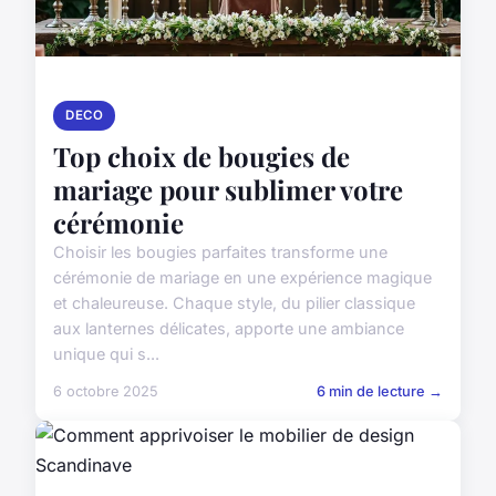
DECO
Top choix de bougies de
mariage pour sublimer votre
cérémonie
Choisir les bougies parfaites transforme une
cérémonie de mariage en une expérience magique
et chaleureuse. Chaque style, du pilier classique
aux lanternes délicates, apporte une ambiance
unique qui s...
6 octobre 2025
6 min de lecture →