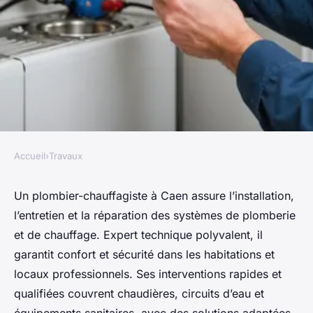
Accueil
›
Travaux
TRAVAUX
Plombier-chauffagiste : expert
Un plombier-chauffagiste à Caen assure l’installation,
l’entretien et la réparation des systèmes de plomberie
en chauffage et plomberie à
et de chauffage. Expert technique polyvalent, il
caen
garantit confort et sécurité dans les habitations et
locaux professionnels. Ses interventions rapides et
Julia
•
16 septembre 2025
•
4 min de lecture
qualifiées couvrent chaudières, circuits d’eau et